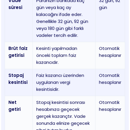
Vade
Paranızın bankada kaç
32 gün, 92
süresi
gün veya kaç ay
gün
kalacağını ifade eder.
Genellikle 32 gün, 92 gün
veya 180 gün gibi farklı
vadeler tercih edilir.
Brüt faiz
Kesinti yapılmadan
Otomatik
getirisi
önceki toplam faiz
hesaplanır
kazancıdır.
Stopaj
Faiz kazancı üzerinden
Otomatik
kesintisi
uygulanan vergi
hesaplanır
kesintisidir.
Net
Stopaj kesintisi sonrası
Otomatik
getiri
hesabınıza geçecek
hesaplanır
gerçek kazançtır. Vade
sonunda elinize geçecek