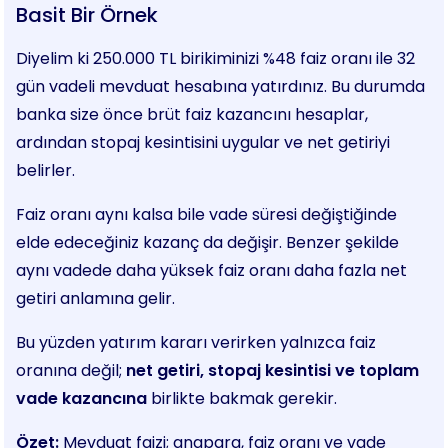
Basit Bir Örnek
Diyelim ki 250.000 TL birikiminizi %48 faiz oranı ile 32
gün vadeli mevduat hesabına yatırdınız. Bu durumda
banka size önce brüt faiz kazancını hesaplar,
ardından stopaj kesintisini uygular ve net getiriyi
belirler.
Faiz oranı aynı kalsa bile vade süresi değiştiğinde
elde edeceğiniz kazanç da değişir. Benzer şekilde
aynı vadede daha yüksek faiz oranı daha fazla net
getiri anlamına gelir.
Bu yüzden yatırım kararı verirken yalnızca faiz
oranına değil;
net getiri, stopaj kesintisi ve toplam
vade kazancına
birlikte bakmak gerekir.
Özet:
Mevduat faizi; anapara, faiz oranı ve vade